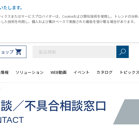
いたします。
ィクスまたはサービスプロバイダーは、Cookieおよび類似技術を使用し、トレンドの分
うした技術を利用し、個人および集計ベースで実施された報告を受け取る場合があります。
ショップ
品情報
ソリューション
WEB動画
イベント
カタログ
トピック
口
相談／不具合相談窓口
NTACT