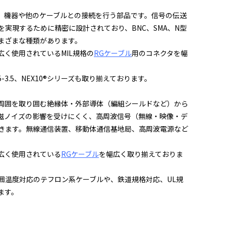
、機器や他のケーブルとの接続を行う部品です。信号の伝送
実現するために精密に設計されており、BNC、SMA、N型
まざまな種類があります。
く使用されているMIL規格の
RGケーブル
用のコネクタを幅
5-3.5、
NEX10®シリーズも取り揃えております。
周囲を取り囲む絶縁体・外部導体（編組シールドなど）から
磁ノイズの影響を受けにくく、高周波信号（無線・映像・デ
きます。無線通信装置、移動体通信基地局、高周波電源など
広く使用されている
RGケーブル
を幅広く取り揃えておりま
囲温度対応のテフロン系ケーブルや、鉄道規格対応、
UL規
ます。