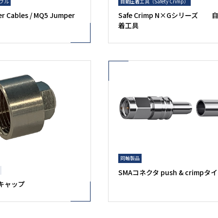
ブル
自動圧着工具（Safety Crimp）
r Cables / MQ5 Jumper
Safe Crimp N×Gシリーズ 
着工具
同軸製品
SMAコネクタ push & crimpタ
護キャップ