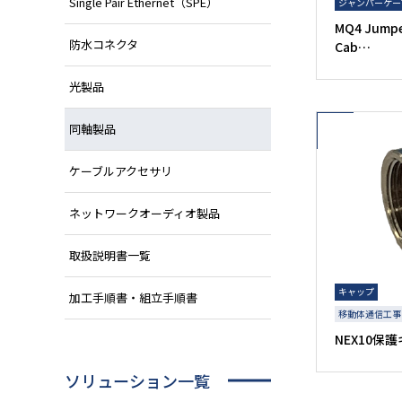
Single Pair Ethernet（SPE）
ジャンパーケー
MQ4 Jumpe
防水コネクタ
Cab…
光製品
同軸製品
ケーブルアクセサリ
ネットワークオーディオ製品
取扱説明書一覧
キャップ
加工手順書・組立手順書
移動体通信工事
NEX10保
ソリューション一覧