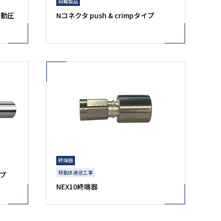
同軸製品
自動圧
Nコネクタ push & crimpタイプ
終端器
移動体通信工事
イプ
NEX10終端器