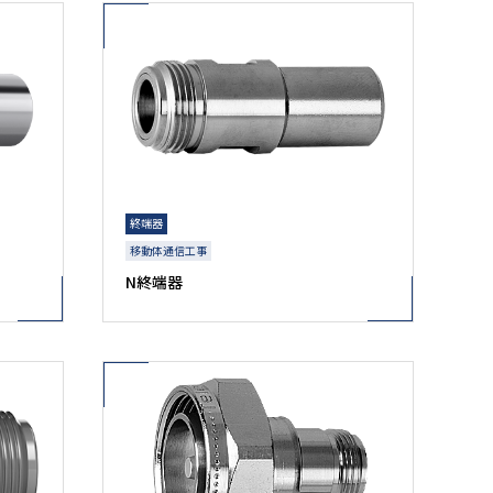
終端器
移動体通信工事
N終端器