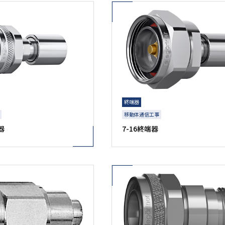
終端器
移動体通信工事
器
7-16終端器