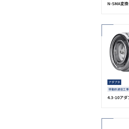
N-SMA変
アダプタ
移動体通信工事
4.3-10ア