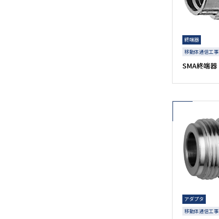
終端器
移動体通信工事
SMA終端器
アダプタ
移動体通信工事