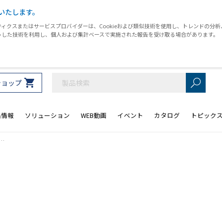
いたします。
ィクスまたはサービスプロバイダーは、Cookieおよび類似技術を使用し、トレンドの分
うした技術を利用し、個人および集計ベースで実施された報告を受け取る場合があります。
ショップ
品情報
ソリューション
WEB動画
イベント
カタログ
トピック
チ…