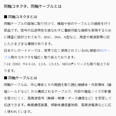
同軸コネクタ、同軸ケーブルとは
■ 同軸コネクタとは
同軸ケーブルの両端に取り付けて、機器や他のケーブルとの接続を行う
部品です。信号の伝送特性を損なわずに着脱可能な接続を実現するため
に精密に設計されており、BNC、SMA、N型など、用途や周波数帯に応
じたさまざまな種類があります。
日本テレガートナーでは、世界で広く使用されているMIL規格の
RGケー
ブル
用のコネクタを幅広く取り揃えております。
7-16（DIN）や4.3-10、2.2-5、1.5-3.5、
NEX10®シリーズも取り揃えてお
ります。
■ 同軸ケーブルとは
同軸ケーブルは、中心導体とその周囲を取り囲む絶縁体・外部導体（編
組シールドなど）から構成されるケーブルで、外部の電磁ノイズの影響
を受けにくく、高周波信号（無線・映像・データ通信など）を安定して
伝送できます。無線通信装置、移動体通信基地局、高周波電源などに広
く使われています。