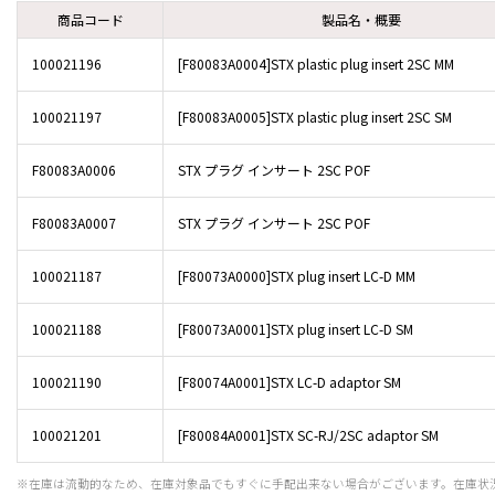
商品コード
製品名・概要
100021196
[F80083A0004]STX plastic plug insert 2SC MM
100021197
[F80083A0005]STX plastic plug insert 2SC SM
F80083A0006
STX プラグ インサート 2SC POF
F80083A0007
STX プラグ インサート 2SC POF
100021187
[F80073A0000]STX plug insert LC-D MM
100021188
[F80073A0001]STX plug insert LC-D SM
100021190
[F80074A0001]STX LC-D adaptor SM
100021201
[F80084A0001]STX SC-RJ/2SC adaptor SM
※在庫は流動的なため、在庫対象品でもすぐに手配出来ない場合がございます。在庫状