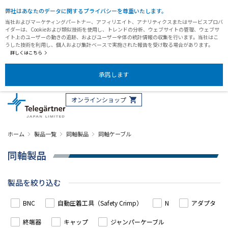
弊社はあなたのデータに関するプライバシーを尊重いたします。
当社およびマーケティングパートナー、アフィリエイト、アナリティクスまたはサービスプロバ
イダーは、Cookieおよび類似技術を使用し、トレンドの分析、ウェブサイトの管理、ウェブサ
イト上のユーザーの動きの追跡、およびユーザー全体の統計情報の収集を行います。当社はこ
うした技術を利用し、個人および集計ベースで実施された報告を受け取る場合があります。
詳しくはこちら
承諾します
オンラインショップ
ホーム
製品一覧
同軸製品
同軸ケーブル
同軸製品
製品を絞り込む
BNC
自動圧着工具（Safety Crimp）
N
アダプタ
終端器
キャップ
ジャンパーケーブル