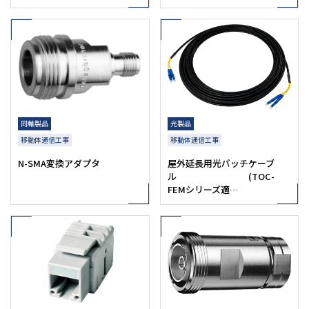
同軸製品
光製品
移動体通信工事
移動体通信工事
N-SMA変換アダプタ
屋外延長用光パッチケーブ
ル (TOC-
FEMシリーズ適…