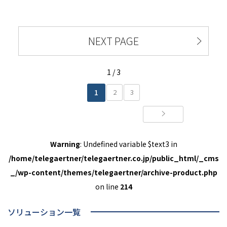
NEXT PAGE
1 / 3
1
2
3
Warning
: Undefined variable $text3 in
/home/telegaertner/telegaertner.co.jp/public_html/_cms
_/wp-content/themes/telegaertner/archive-product.php
on line
214
ソリューション一覧