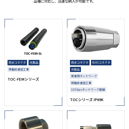
品種に対応し、迅速な納入が可能です。
防水コネクタ
光製品
防水コネクタ
RJ45コネクタ
移動体通信工事
光製品
産業用ネットワーク
TOC-FEMシリーズ
移動体通信工事
10Gbpsネットワーク配線
TOCシリーズ IP69K