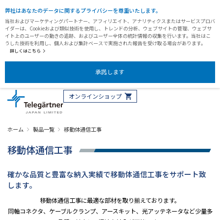
弊社はあなたのデータに関するプライバシーを尊重いたします。
当社およびマーケティングパートナー、アフィリエイト、アナリティクスまたはサービスプロバ
イダーは、Cookieおよび類似技術を使用し、トレンドの分析、ウェブサイトの管理、ウェブサ
イト上のユーザーの動きの追跡、およびユーザー全体の統計情報の収集を行います。当社はこ
うした技術を利用し、個人および集計ベースで実施された報告を受け取る場合があります。
詳しくはこちら
承諾します
オンラインショップ
ホーム
製品一覧
移動体通信工事
移動体通信工事
確かな品質と豊富な納入実績で移動体通信工事をサポート致
します。
移動体通信工事に最適な部材を取り揃えております。
同軸コネクタ、ケーブルクランプ、アースキット、光アッテネータなど少量多