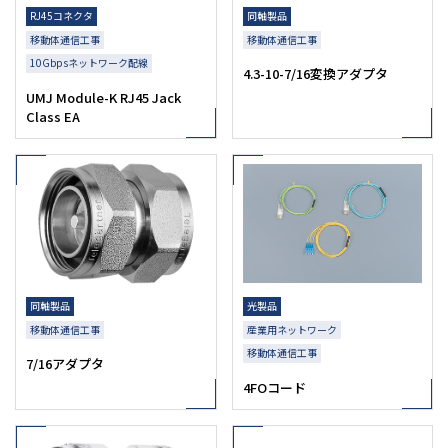
RJ45コネクタ
同軸製品
移動体通信工事
移動体通信工事
10Gbpsネットワーク配線
4.3-10-7/16変換アダプタ
UMJ Module-K RJ45 Jack
Class EA
同軸製品
光製品
移動体通信工事
産業用ネットワーク
移動体通信工事
7/16アダプタ
4FOコード